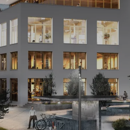
CHARMOY
创意工厂
ta
筑重
制药实
的一道
合作
风景。
负责建
的照
筑的照
而简洁
灯“实现
pdf