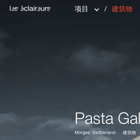
项目
/
建筑物
Pasta Ga
Pasta Ga
Morges, Switzerland
Morges, Switzerland
建筑物
建筑物