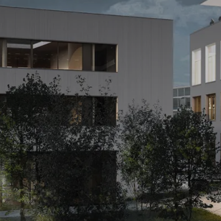
在瑞士莫尔日，前意大利面厂，Pas
了建筑内部的照明。因此，这座建
Gala，被改造成第三产业中心和
新成为了莫尔日这座城市夜幕下
验室。同TRIBU建筑师事务所的
下，“魁磊∙曦煌”照明设计事务所
筑外立面照明和向公众开放空间
明。这是一项巧妙融入景观和建
明设计，其中包括一个新的精巧
的灯杆的设计。通过运用“橙色夜
下载
ch_morges_pasta_gala_cn.