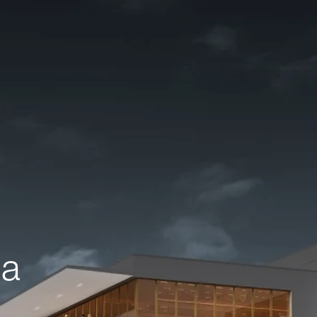
建筑物
公共场所
历史建筑
舞美场景
城市规化
大众交通
照明桅杆设计
公商磋议
la
la
竣工日期
2019
投资方
EPIC
景观设计