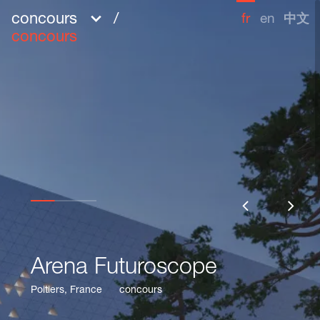
concours
/
fr
en
中文
concours
Arena Futuroscope
Arena Futuroscope
Partager
Poitiers, France
Poitiers, France
concours
concours