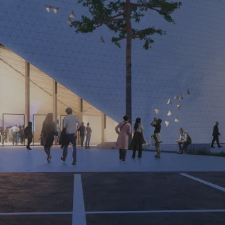
Maître d'ouvrage
Date de concours
ville de Poitiers
2019
Conception lumière
Architecte
les éclaireurs
Patriarche
Surface
Budget
12 000 m²
45 000 000 € HT
une salle à vocation culturelle et sportive
Le projet a pris en compte les impératifs du programme
en termes de potentialité et de qualité d’accueil de
manifestations sportives et culturelles. La salle est
conçue pour permettre de vivre des expériences
inoubliables. Elle est parfaitement modulable et sa
conception asymétrique permet une mise en scène
dédiée à l’activité. Nous concevons l’ensemble des
espaces extérieurs, de la mise en lumière du bâtiment et
des espaces intérieurs. Une attention particulière est
portée à l’intégration de l’éclairage sportif de la salle -
dont nous calculons les effets et la conformité broadcast
- comme à l’éclairage d’ambiance de la salle.