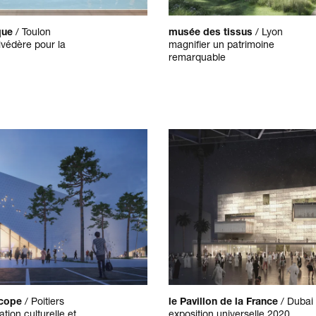
que
/
Toulon
musée des tissus
/
Lyon
védère pour la
magnifier un patrimoine
remarquable
scope
/
Poitiers
le Pavillon de la France
/
Dubai
tion culturelle et
exposition universelle 2020