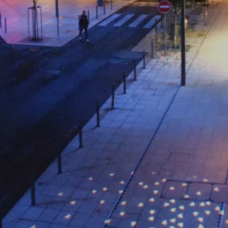
Date de livraison
Date de concours
2012
2009
Maître d'ouvrage
Paysagiste
ville de vichy
axe saône
Maîtrise d’œuvre
Budget
les éclaireurs
4 700 000 € HT
Surface
850 ml
scénographie lumière d’une rue emblématiq
Axe majeur du centre de Vichy, la rue de Paris permet
de relier la ville à ces termes et son fleuve, l’Allier. Pour
créer une déambulation urbaine dans la ville, permettant
de lire sa première couronne et ses différents
croisements, nous proposons de scénographier des
charnières urbaines. Ces croisements de rue sont
baignées d’une teinte bleutée dans laquelle sont
projetées des éclats de lumières jouant du thème de
l’eau. Telles les sources qui courent dans le sous-sol de
Vichy, des jaillissements graphiques de lumière
marquent le sol et les façades des carrefours. La rue est