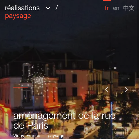
réalisations
/
fr
en
中文
paysage
aménagement de la rue
aménagement de la rue
Partager
de Paris
de Paris
Vichy, France
Vichy, France
paysage
paysage