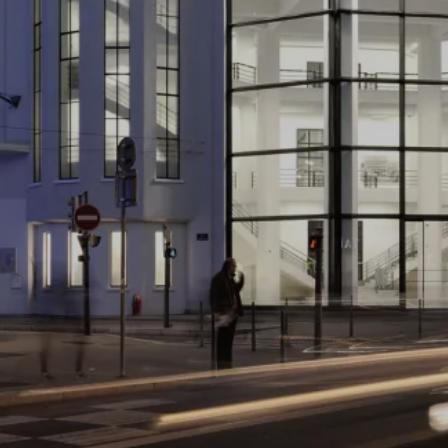
Date de livraison
Date de concours
2015
2013
Maître d'ouvrage
Maîtrise d’œuvre
6ème sens immobilier
Alep & SUD
Direction artistique
Bureau d'étude
les éclaireurs
illiade
Budget
Surface projet
30 000 000 € HT
31 500 m²
requalification d’un garage classé monument
historique
lauréat du grand prix SIMI 2015
Requalification d’un garage emblématique de Lyon,
inauguré en 1932. Un projet mixte (Garage, show-room,
bureaux, parking) sur cinq étages, agrémenté de trois
patios intérieurs et de terrasses. Les façades et rampes
historiques sont conservées. Les façades du bâtiment
Citroën, très imposantes par leur dimension, possèdent
de nombreuses parties vitrées donnant sur de grands
espaces vides. Dans l’esprit du mouvement moderniste,
le projet d’éclairage valorise la lumière intérieure et la
perception de celle-ci depuis la rue. L’espace s’ouvre