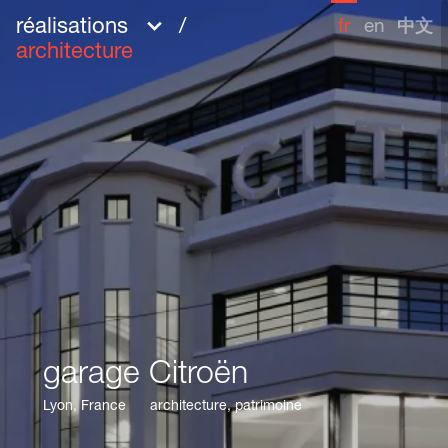
réalisations
/
fr
en
中文
architecture
garage Citroën
garage Citroën
Partager
Lyon, France
Lyon, France
architecture
architecture
,
,
patrimoine
patrimoine