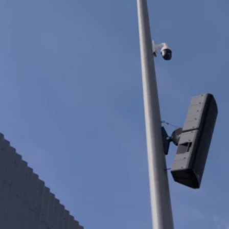
Date de livraison
Date de concours
2020
2016
Maître d'ouvrage
Paysagiste
Sprint7
In Situ
Designer
Fabricant
les éclaireurs
Valmont
les mâts de la patinoire
La patinoire est mise en lumière à partir de six grands
mâts équipés de projecteurs à LED. Elle peut être
colorée par l’éclairage, ou recouverte de motifs
lumineux ; ces effets sont pilotables en DMX – zoom,
couleur, intensité, etc. En-dessous, des projecteurs
éclairent les terrasses environnantes d’un blanc chaud.
Cet éclairage est fixe (pas d’effet dynamique), mais peut
être contrôlé en DMX (par exemple lorsque le cinéma ou
un concert commence).