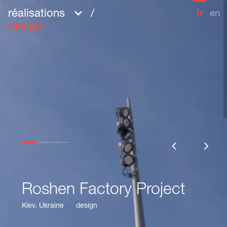
réalisations
/
fr
en
design
Roshen Factory Project
Roshen Factory Project
Partager
Kiev, Ukraine
Kiev, Ukraine
design
design